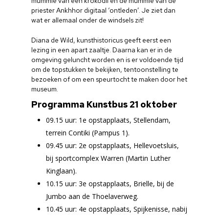
mummie van een krokodil en de mummie van de
priester Ankhhor digitaal ‘ontleden’. Je ziet dan
wat er allemaal onder de windsels zit!
Diana de Wild, kunsthistoricus geeft eerst een
lezing in een apart zaaltje. Daarna kan er in de
omgeving geluncht worden en is er voldoende tijd
om de topstukken te bekijken, tentoonstelling te
bezoeken of om een speurtocht te maken door het
museum.
Programma Kunstbus 21 oktober
09.15 uur: 1e opstapplaats, Stellendam,
terrein Contiki (Pampus 1).
09.45 uur: 2e opstapplaats, Hellevoetsluis,
bij sportcomplex Warren (Martin Luther
Kinglaan).
10.15 uur: 3e opstapplaats, Brielle, bij de
Jumbo aan de Thoelaverweg.
10.45 uur: 4e opstapplaats, Spijkenisse, nabij