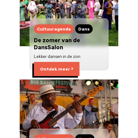
Cultuuragenda
Dans
De zomer van de
DansSalon
Lekker dansen in de zon
Ontdek meer