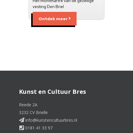
Het Montmartre van de gezellige
vesting Den Briel
Ontdek meer
Kunst en Cultuur Bres
Reede 2A
3232 CV Brielle
info@kunstencultuurbres.nl
0181 41 33 97