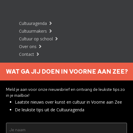
Cultuuragenda
Cultuurmakers
Cultuur op school
Over ons
Contact
WAT GA JIJ DOEN IN VOORNE AAN ZEE?
Nieuwsbrief aanmelden
Meld je aan voor onze nieuwsbrief en ontvang de leukste tips zo
in je mailbox!
Laatste nieuws over kunst en cultuur in Voorne aan Zee
Privacyverklaring
De leukste tips uit de Cultuuragenda