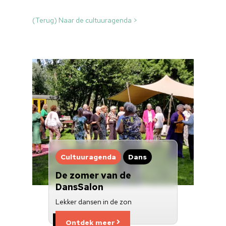
Doneren
(Terug) Naar de cultuuragenda >
Cultuuragenda
Dans
De zomer van de
DansSalon
Lekker dansen in de zon
Ontdek meer