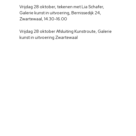
Vrijdag 28 oktober, tekenen met Lia Schafer,
Galerie kunst in uitvoering, Bernissedijk 24,
Zwartewaal, 14.30-16.00
Vrijdag 28 oktober Afsluiting Kunstroute, Galerie
kunst in uitvoering Zwartewaal
Home
Cultuuragenda
Voor cultuurmake
Cultuur op school
Cultuuraanbieder
Over ons
Nieuwsbrief