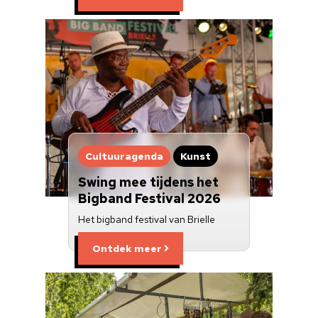
Cultuuragenda
Kunst
Swing mee tijdens het
Bigband Festival 2026
Het bigband festival van Brielle
Ontdek meer