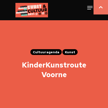
Cultuuragenda
Kunst
KinderKunstroute
Voorne