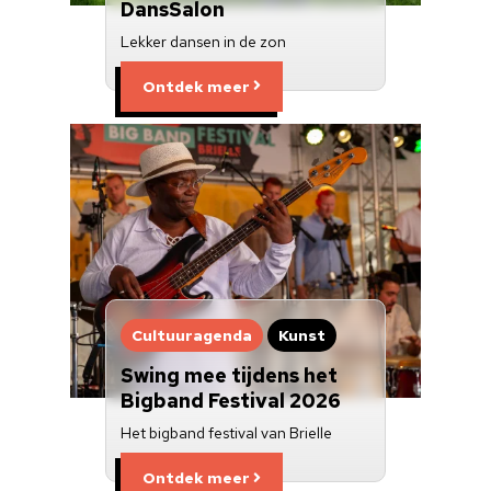
DansSalon
Lekker dansen in de zon
Ontdek meer
zondag 16 augustus 2026
Zomeropenstelling Landgoed
Ravesteyn
zondag 16 augustus 2026
Verhalenverteller Arnie
Dalkmann
Cultuuragenda
Kunst
Swing mee tijdens het
maandag 17 augustus 2026
Maandagavond orgelconcert in
Bigband Festival 2026
de St.Catharijnekerk
Het bigband festival van Brielle
Ontdek meer