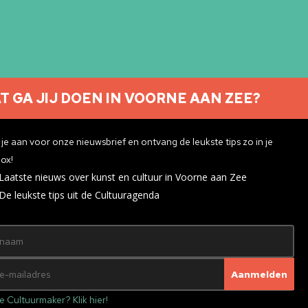
T GA JIJ DOEN IN VOORNE AAN ZEE?
Nieuwsbrief aanmelden
je aan voor onze nieuwsbrief en ontvang de leukste tips zo in je
ox!
Laatste nieuws over kunst en cultuur in Voorne aan Zee
ivacyverklaring
De leukste tips uit de Cultuuragenda
e Cultuurmaker? Klik hier!