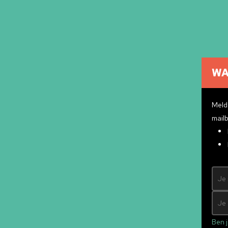
WA
Cultuuragenda
Cultuurmakers
Meld 
Cultuur op school
mailb
Over ons
Pr
Contact
ndly
&
Mad Pack
Ben j