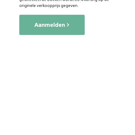
originele verkoopprijs gegeven.
Aanmelden >
Home
Cultuuragenda
Voor cultuurmake
Cultuur op school
Cultuuraanbieder
Over ons
Nieuwsbrief