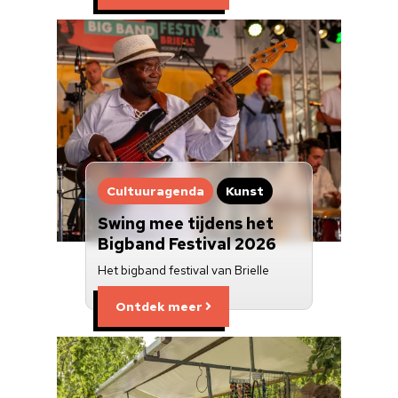
Cultuuragenda
Kunst
Swing mee tijdens het
Bigband Festival 2026
Het bigband festival van Brielle
Ontdek meer