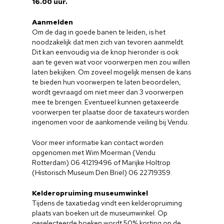
16.00 uur.
Aanmelden
Om de dag in goede banen te leiden, is het
noodzakelijk dat men zich van tevoren aanmeldt.
Dit kan eenvoudig via de knop hieronder is ook
aan te geven wat voor voorwerpen men zou willen
laten bekijken. Om zoveel mogelijk mensen de kans
te bieden hun voorwerpen te laten beoordelen,
wordt gevraagd om niet meer dan 3 voorwerpen
mee te brengen. Eventueel kunnen getaxeerde
voorwerpen ter plaatse door de taxateurs worden
ingenomen voor de aankomende veiling bij Vendu.
Voor meer informatie kan contact worden
opgenomen met Wim Moerman (Vendu
Rotterdam) 06 41219496 of Marijke Holtrop
(Historisch Museum Den Briel) 06 22719359.
Kelderopruiming museumwinkel
Tijdens de taxatiedag vindt een kelderopruiming
plaats van boeken uit de museumwinkel. Op
geselecteerde boeken wordt 50% korting op de