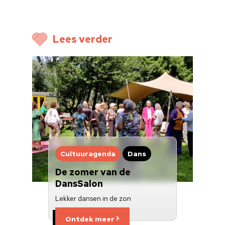
Doneren
Lees verder
Cultuuragenda
Dans
De zomer van de
DansSalon
Lekker dansen in de zon
Ontdek meer