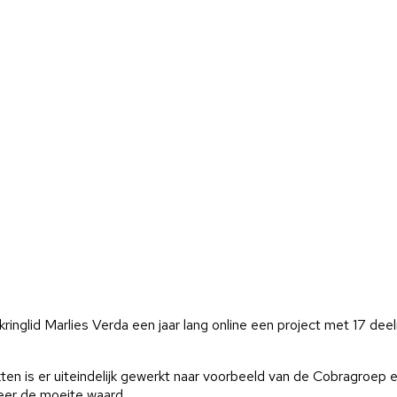
inglid Marlies Verda een jaar lang online een project met 17 de
en is er uiteindelijk gewerkt naar voorbeeld van de Cobragroep en
zeer de moeite waard.