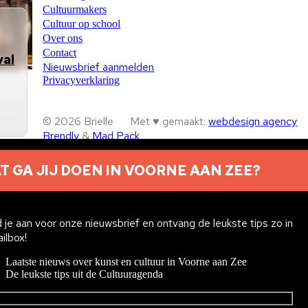
Cultuurmakers
Cultuur op school
Over ons
Contact
val
Nieuwsbrief aanmelden
Privacyverklaring
© 2026 Brielle
Met ♥︎ gemaakt:
webdesign agency
Brendly
&
Mad Pack
Home
T GA JIJ DOEN IN VOORNE AAN ZEE?
 je aan voor onze nieuwsbrief en ontvang de leukste tips zo in
ailbox!
Laatste nieuws over kunst en cultuur in Voorne aan Zee
De leukste tips uit de Cultuuragenda