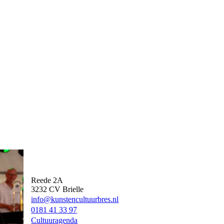
Kunst en Cultuur Bres
Reede 2A
3232 CV Brielle
info@kunstencultuurbres.nl
0181 41 33 97
Cultuuragenda