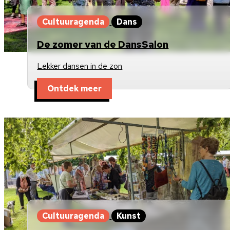
Cultuuragenda
Dans
De zomer van de DansSalon
Lekker dansen in de zon
Ontdek meer
Cultuuragenda
Kunst