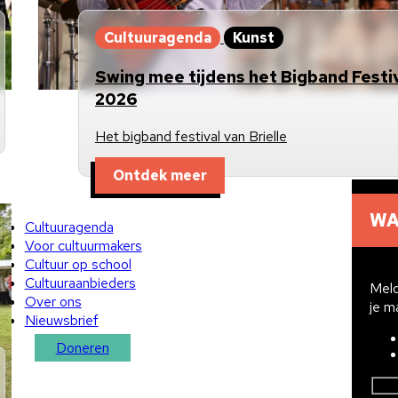
Cultuuragenda
Kunst
Swing mee tijdens het Bigband Festi
2026
Het bigband festival van Brielle
Ontdek meer
WA
Cultuuragenda
Voor cultuurmakers
Cultuur op school
Cultuuraanbieders
Meld
Over ons
je m
Nieuwsbrief
Doneren