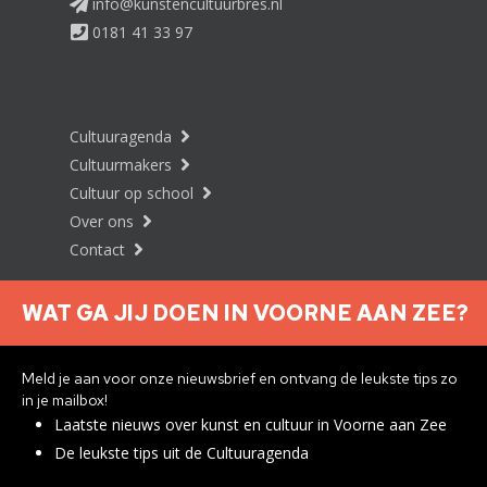
info@kunstencultuurbres.nl
0181 41 33 97
Cultuuragenda
Cultuurmakers
Cultuur op school
Over ons
Contact
WAT GA JIJ DOEN IN VOORNE AAN ZEE?
Nieuwsbrief aanmelden
Meld je aan voor onze nieuwsbrief en ontvang de leukste tips zo
in je mailbox!
Laatste nieuws over kunst en cultuur in Voorne aan Zee
Privacyverklaring
De leukste tips uit de Cultuuragenda