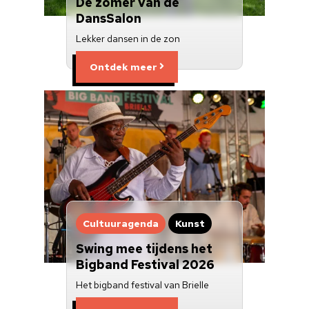
De zomer van de
DansSalon
Lekker dansen in de zon
Ontdek meer
Cultuuragenda
Kunst
Swing mee tijdens het
Bigband Festival 2026
Het bigband festival van Brielle