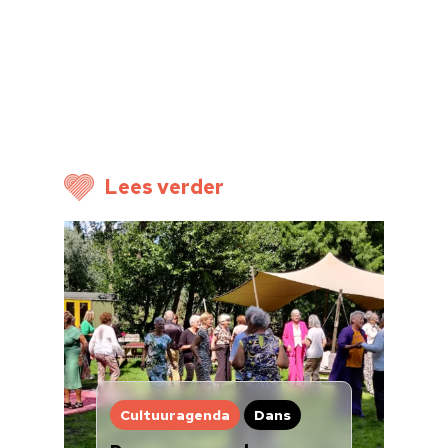
Home
Cultuuragenda
Voor cultuurmake
Cultuur op school
Cultuuraanbieder
Lees verder
Over ons
Nieuwsbrief
Doneren
Cultuuragenda
Dans