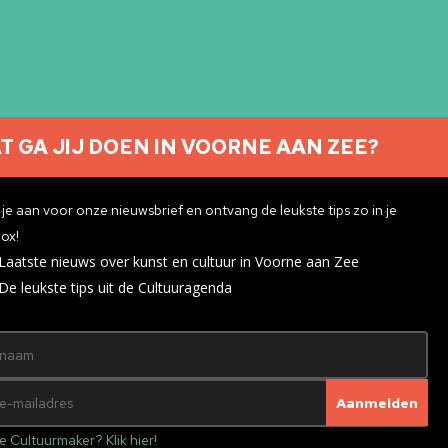
T GA JIJ DOEN IN VOORNE AAN ZEE?
Nieuwsbrief aanmelden
je aan voor onze nieuwsbrief en ontvang de leukste tips zo in je
ox!
Laatste nieuws over kunst en cultuur in Voorne aan Zee
ivacyverklaring
De leukste tips uit de Cultuuragenda
e Cultuurmaker? Klik hier!