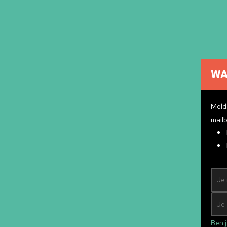
WA
Cultuuragenda
Cultuurmakers
Meld 
Cultuur op school
mailb
Over ons
Pr
Contact
ndly
&
Mad Pack
Ben j