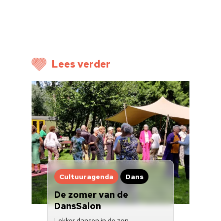
Cultuuragenda
Voor cultuurmake
Cultuur op school
Lees verder
Cultuuraanbieder
Over ons
Nieuwsbrief
Doneren
Cultuuragenda
Dans
De zomer van de
DansSalon
Lekker dansen in de zon