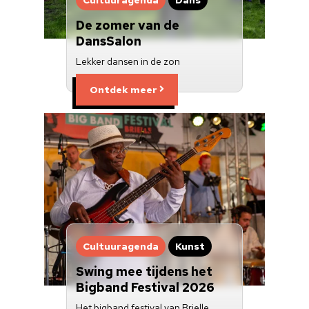
De zomer van de
DansSalon
Lekker dansen in de zon
Ontdek meer
Cultuuragenda
Kunst
Swing mee tijdens het
Bigband Festival 2026
Het bigband festival van Brielle