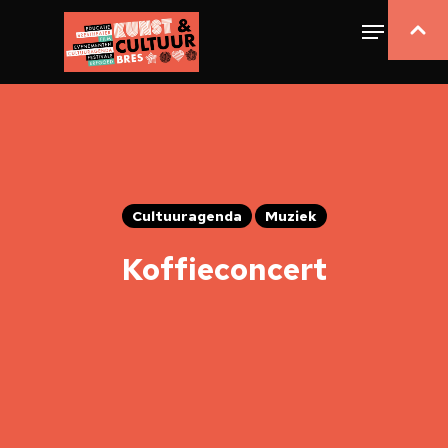
Cultuuragenda
Muziek
Koffieconcert