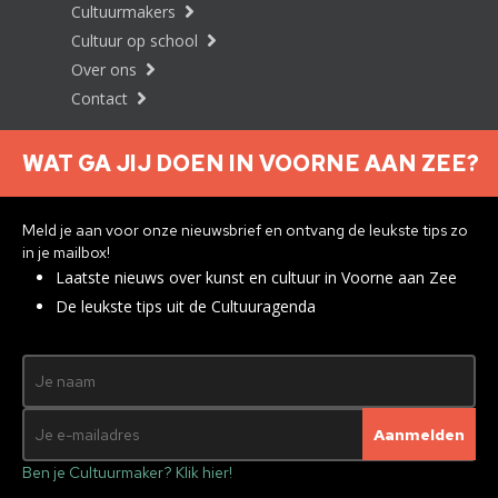
Cultuurmakers
Cultuur op school
Over ons
Contact
WAT GA JIJ DOEN IN VOORNE AAN ZEE?
Nieuwsbrief aanmelden
Meld je aan voor onze nieuwsbrief en ontvang de leukste tips zo
in je mailbox!
Laatste nieuws over kunst en cultuur in Voorne aan Zee
Privacyverklaring
De leukste tips uit de Cultuuragenda
© 2026 Brielle
Met ♥︎ gemaakt:
webdesign
agency Brendly
&
Mad Pack
Ben je Cultuurmaker? Klik hier!