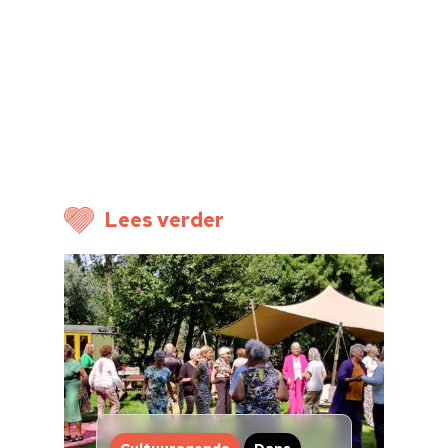
Home
Cultuuragenda
Voor cultuurmake
Cultuur op school
Cultuuraanbieder
Lees verder
Over ons
Nieuwsbrief
Doneren
Cultuuragenda
Dans