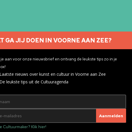
T GA JIJ DOEN IN VOORNE AAN ZEE?
Nieuwsbrief aanmelden
je aan voor onze nieuwsbrief en ontvang de leukste tips zo in je
ox!
Laatste nieuws over kunst en cultuur in Voorne aan Zee
ivacyverklaring
De leukste tips uit de Cultuuragenda
e Cultuurmaker? Klik hier!