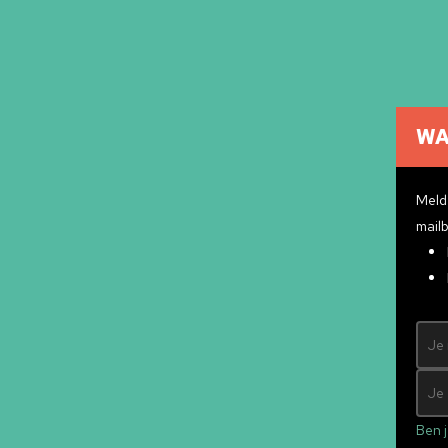
WA
Cultuuragenda
Cultuurmakers
Meld 
Cultuur op school
mailb
Over ons
Pr
Contact
ndly
&
Mad Pack
Ben j