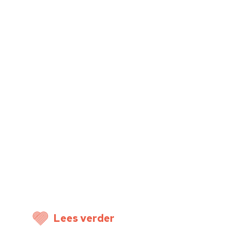
Home
Cultuuragenda
Voor cultuurmake
Cultuur op school
Cultuuraanbieder
Over ons
Nieuwsbrief
Lees verder
Doneren