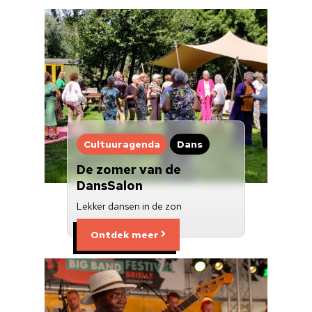
Cultuuragenda
Dans
De zomer van de
DansSalon
Lekker dansen in de zon
Ontdek meer