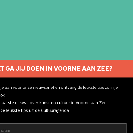
T GA JIJ DOEN IN VOORNE AAN ZEE?
Nieuwsbrief aanmelden
je aan voor onze nieuwsbrief en ontvang de leukste tips zo in je
ox!
Laatste nieuws over kunst en cultuur in Voorne aan Zee
ivacyverklaring
De leukste tips uit de Cultuuragenda