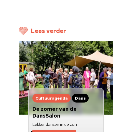
Cultuuragenda
Voor cultuurmake
Cultuur op school
Lees verder
Cultuuraanbieder
Over ons
Nieuwsbrief
Doneren
Cultuuragenda
Dans
De zomer van de
DansSalon
Lekker dansen in de zon