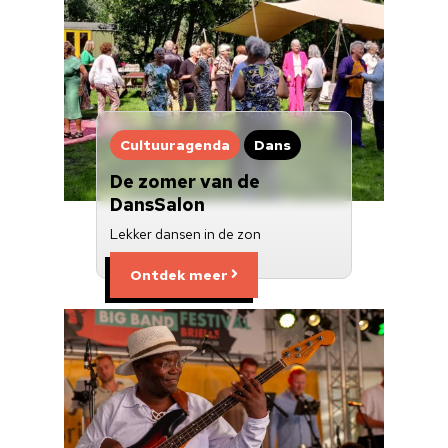
Cultuuragenda
Dans
De zomer van de
DansSalon
Lekker dansen in de zon
Ontdek meer