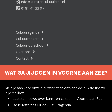
info@kunstencultuurbres.nl
0181 41 33 97
Cultuuragenda
Cultuurmakers
Cultuur op school
Over ons
Contact
WAT GA JIJ DOEN IN VOORNE AAN ZEE?
Nieuwsbrief aanmelden
Meld je aan voor onze nieuwsbrief en ontvang de leukste tips zo
in je mailbox!
Laatste nieuws over kunst en cultuur in Voorne aan Zee
Privacyverklaring
De leukste tips uit de Cultuuragenda