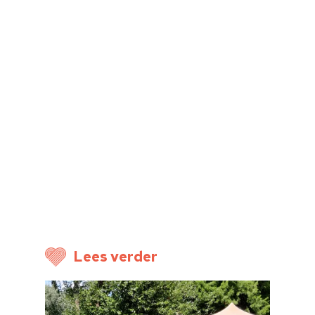
Home
Cultuuragenda
Voor cultuurmake
Cultuur op school
Cultuuraanbieder
Over ons
Nieuwsbrief
Lees verder
Doneren