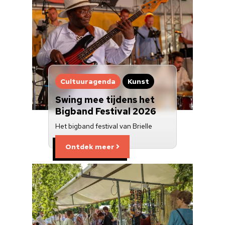
Cultuuragenda
Kunst
Swing mee tijdens het
Bigband Festival 2026
Het bigband festival van Brielle
Ontdek meer