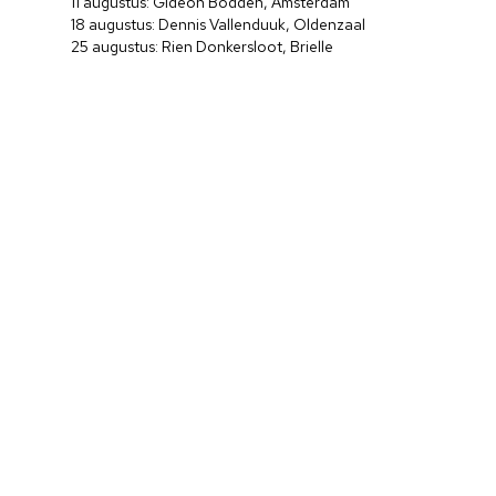
11 augustus: Gideon Bodden, Amsterdam
18 augustus: Dennis Vallenduuk, Oldenzaal
25 augustus: Rien Donkersloot, Brielle
Home
Cultuuragenda