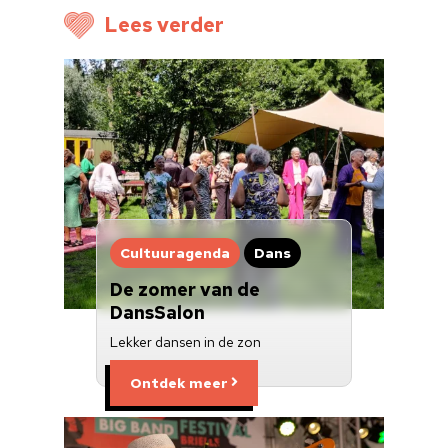
Voor cultuurmake
Lees verder
Cultuur op school
Cultuuraanbieder
Over ons
Nieuwsbrief
Doneren
Cultuuragenda
Dans
De zomer van de
DansSalon
Lekker dansen in de zon
Ontdek meer