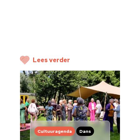
Home
Cultuuragenda
Voor cultuurmake
Cultuur op school
Cultuuraanbieder
Lees verder
Over ons
Nieuwsbrief
Doneren
Cultuuragenda
Dans