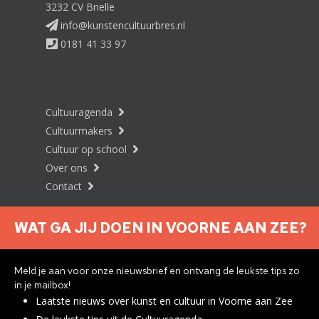
3232 CV Brielle
info@kunstencultuurbres.nl
0181 41 33 97
Cultuuragenda
Cultuurmakers
Cultuur op school
Over ons
Contact
WAT GA JIJ DOEN IN VOORNE AAN ZEE?
Nieuwsbrief aanmelden
Meld je aan voor onze nieuwsbrief en ontvang de leukste tips zo
in je mailbox!
Laatste nieuws over kunst en cultuur in Voorne aan Zee
Privacyverklaring