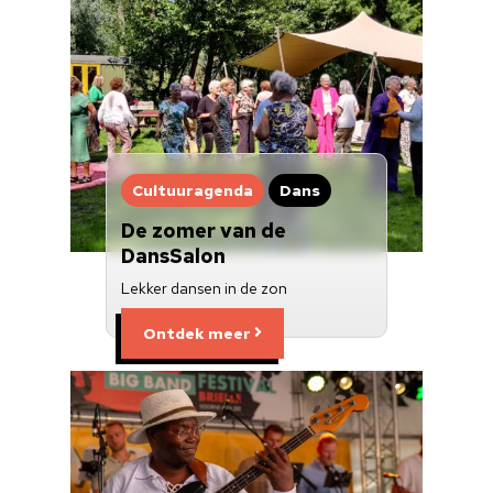
Cultuur op school
Cultuuraanbieder
Over ons
Nieuwsbrief
Cultuuragenda
Dans
Doneren
De zomer van de
DansSalon
Lekker dansen in de zon
Ontdek meer