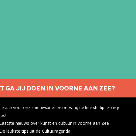
T GA JIJ DOEN IN VOORNE AAN ZEE?
Nieuwsbrief aanmelden
je aan voor onze nieuwsbrief en ontvang de leukste tips zo in je
ox!
Laatste nieuws over kunst en cultuur in Voorne aan Zee
ivacyverklaring
De leukste tips uit de Cultuuragenda