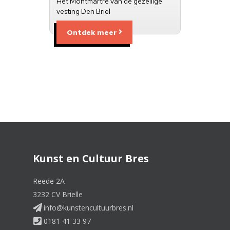
Het Montmartre van de gezellige
vesting Den Briel
Ontdek meer
Kunst en Cultuur Bres
Reede 2A
3232 CV Brielle
info@kunstencultuurbres.nl
0181 41 33 97