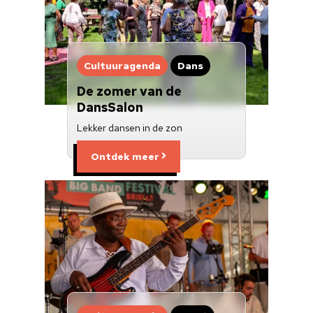
Cultuuragenda
Dans
De zomer van de
DansSalon
Lekker dansen in de zon
Ontdek meer