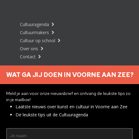
Cultuuragenda
Cultuurmakers
Cultuur op school
Over ons
Contact
WAT GA JIJ DOEN IN VOORNE AAN ZEE?
Nieuwsbrief aanmelden
Meld je aan voor onze nieuwsbrief en ontvang de leukste tips zo
in je mailbox!
Laatste nieuws over kunst en cultuur in Voorne aan Zee
Privacyverklaring
De leukste tips uit de Cultuuragenda