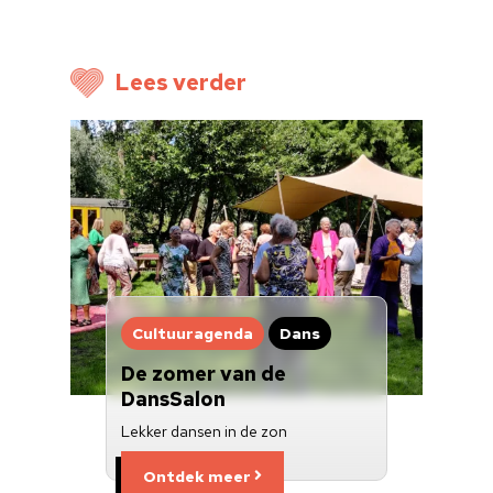
Voor cultuurmake
Lees verder
Cultuur op school
Cultuuraanbieder
Over ons
Nieuwsbrief
Doneren
Cultuuragenda
Dans
De zomer van de
DansSalon
Lekker dansen in de zon
Ontdek meer