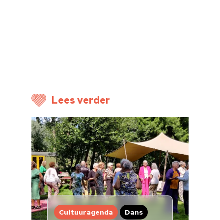
Home
Cultuuragenda
Voor cultuurmake
Cultuur op school
Cultuuraanbieder
Lees verder
Over ons
Nieuwsbrief
Doneren
Cultuuragenda
Dans