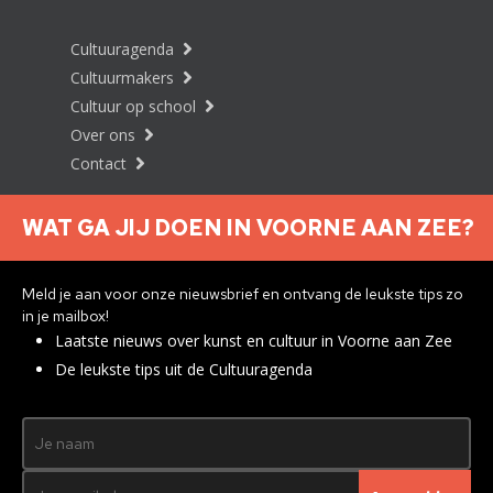
Cultuuragenda
Cultuurmakers
Cultuur op school
Over ons
Contact
WAT GA JIJ DOEN IN VOORNE AAN ZEE?
Nieuwsbrief aanmelden
Meld je aan voor onze nieuwsbrief en ontvang de leukste tips zo
in je mailbox!
Laatste nieuws over kunst en cultuur in Voorne aan Zee
Privacyverklaring
De leukste tips uit de Cultuuragenda