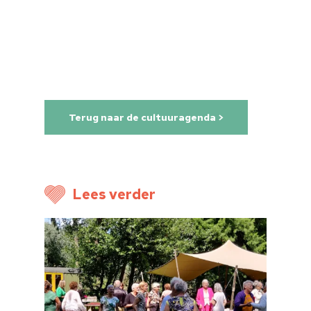
Home
Cultuuragenda
Voor cultuurmake
Terug naar de cultuuragenda >
Cultuur op school
Cultuuraanbieder
Over ons
Lees verder
Nieuwsbrief
Doneren