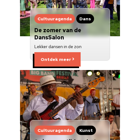
Cultuuragenda
Dans
De zomer van de
DansSalon
Lekker dansen in de zon
Ontdek meer
Cultuuragenda
Kunst