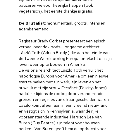
pauzeren we voor heerlijke happen (ook
vegetarisch), het eerste drankje is gratis.
De Brutalist
: monumentaal, groots, intens en
adembenemend.
Regisseur Brady Corbet presenteert een episch
verhaal over de Joods-Hongaarse architect
László Toth (Adrien Brody ) die aan het einde van
de Tweede Wereldoorlog Europa ontvlucht om zijn
leven weer op te bouwen in Amerika.
De visionaire architect László Toth verruilt het
naoorlogse Europa voor Amerika om een nieuwe
start te maken met zijn werk, zijn leven en het
huwelijk met zijn vrouw Erzsébet (Felicity Jones)
nadat ze tijdens de oorlog door veranderende
grenzen en regimes van elkaar gescheiden waren.
László komt alleen aan in een vreemd nieuw land
en vestigt zich in Pennsylvania, waar de rijke
vooraanstaande industrieel Harrison Lee Van
Buren (Guy Pearce) zijn talent voor bouwen
herkent. Van Buren geeft hem de opdracht voor