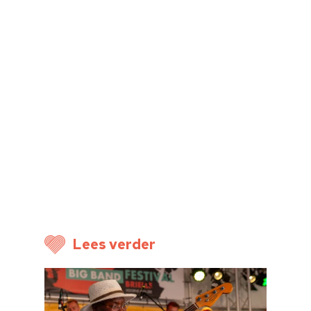
Home
Cultuuragenda
Voor cultuurmake
Cultuur op school
Cultuuraanbieder
Over ons
Lees verder
Nieuwsbrief
Doneren