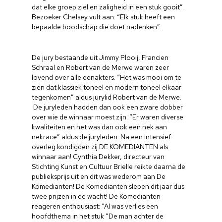
dat elke groep ziel en zaligheid in een stuk gooit”.
Bezoeker Chelsey vult aan: “Elk stuk heeft een
bepaalde boodschap die doet nadenken”.
De jury bestaande uit Jimmy Plooij, Francien
Schraal en Robert van de Merwe waren zeer
lovend over alle eenakters. “Het was mooi om te
zien dat klassiek toneel en modern toneel elkaar
tegenkomen” aldus jurylid Robert van de Merwe.
De juryleden hadden dan ook een zware dobber
over wie de winnaar moest zijn. “Er waren diverse
kwaliteiten en het was dan ook een nek aan
nekrace” aldus de juryleden. Na een intensief
overleg kondigden zij DE KOMEDIANTEN als
winnaar aan! Cynthia Dekker, directeur van
Stichting Kunst en Cultuur Brielle reikte daarna de
publieksprijs uit en dit was wederom aan De
Komedianten! De Komedianten slepen dit jaar dus
twee prijzen in de wacht! De Komedianten
reageren enthousiast: “Al was verlies een
hoofdthema in het stuk “De man achter de