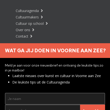
Cultuuragenda
Cultuurmakers
Cultuur op school
Over ons
Contact
WAT GA JIJ DOEN IN VOORNE AAN ZEE?
Nieuwsbrief aanmelden
Meld je aan voor onze nieuwsbrief en ontvang de leukste tips zo
in je mailbox!
Laatste nieuws over kunst en cultuur in Voorne aan Zee
Privacyverklaring
De leukste tips uit de Cultuuragenda