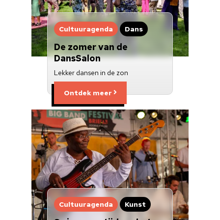
Cultuuragenda
Dans
De zomer van de
DansSalon
Lekker dansen in de zon
Ontdek meer
Cultuuragenda
Kunst