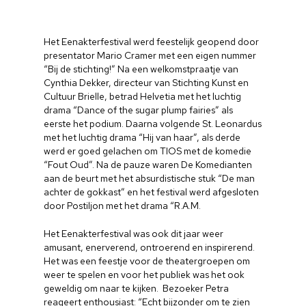
Het Eenakterfestival werd feestelijk geopend door
presentator Mario Cramer met een eigen nummer
“Bij de stichting!” Na een welkomstpraatje van
Cynthia Dekker, directeur van Stichting Kunst en
Cultuur Brielle, betrad Helvetia met het luchtig
drama “Dance of the sugar plump fairies” als
eerste het podium. Daarna volgende St. Leonardus
met het luchtig drama “Hij van haar”, als derde
werd er goed gelachen om TIOS met de komedie
“Fout Oud”. Na de pauze waren De Komedianten
aan de beurt met het absurdistische stuk “De man
achter de gokkast” en het festival werd afgesloten
door Postiljon met het drama “R.A.M.
Het Eenakterfestival was ook dit jaar weer
amusant, enerverend, ontroerend en inspirerend.
Het was een feestje voor de theatergroepen om
weer te spelen en voor het publiek was het ook
geweldig om naar te kijken. Bezoeker Petra
reageert enthousiast: “Echt bijzonder om te zien