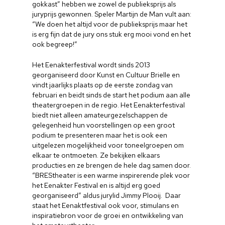
gokkast” hebben we zowel de publieksprijs als
juryprijs gewonnen. Speler Martijn de Man vult aan:
Home
“We doen het altijd voor de publieksprijs maar het
is erg fijn dat de jury ons stuk erg mooi vond en het
ook begreep!”
Cultuuragenda
Het Eenakterfestival wordt sinds 2013
Voor cultuurmake
georganiseerd door Kunst en Cultuur Brielle en
vindt jaarlijks plaats op de eerste zondag van
Cultuur op school
februari en beidt sinds de start het podium aan alle
theatergroepen in de regio. Het Eenakterfestival
Cultuuraanbieder
biedt niet alleen amateurgezelschappen de
gelegenheid hun voorstellingen op een groot
Over ons
podium te presenteren maar het is ook een
uitgelezen mogelijkheid voor toneelgroepen om
Nieuwsbrief
elkaar te ontmoeten. Ze bekijken elkaars
producties en ze brengen de hele dag samen door.
“BREStheater is een warme inspirerende plek voor
Doneren
het Eenakter Festival en is altijd erg goed
georganiseerd” aldus jurylid Jimmy Plooij. Daar
staat het Eenaktfestival ook voor, stimulans en
inspiratiebron voor de groei en ontwikkeling van