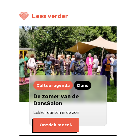
Voor cultuurmake
Lees verder
Cultuur op school
Cultuuraanbieder
Over ons
Nieuwsbrief
Doneren
Cultuuragenda
Dans
De zomer van de
DansSalon
Lekker dansen in de zon
Ontdek meer