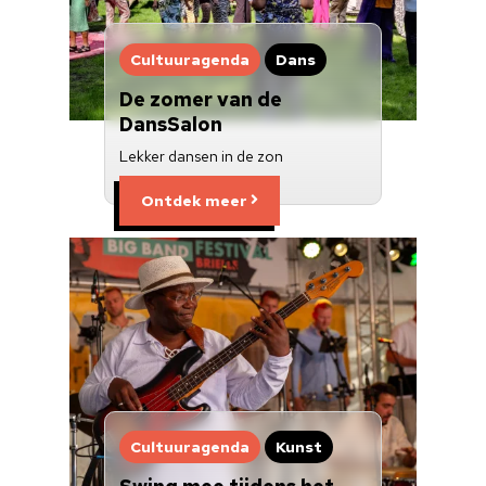
Cultuuragenda
Dans
De zomer van de
DansSalon
Lekker dansen in de zon
Ontdek meer
Cultuuragenda
Kunst