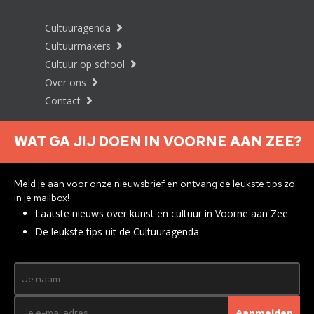
Cultuuragenda
Cultuurmakers
Cultuur op school
Over ons
Contact
WAT GA JIJ DOEN IN VOORNE AAN ZEE?
Nieuwsbrief aanmelden
Meld je aan voor onze nieuwsbrief en ontvang de leukste tips zo
in je mailbox!
Laatste nieuws over kunst en cultuur in Voorne aan Zee
Privacyverklaring
De leukste tips uit de Cultuuragenda