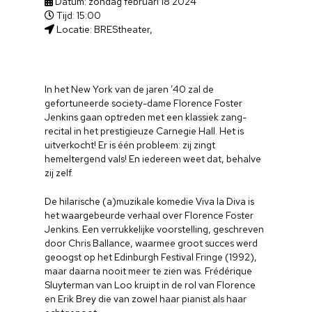
Datum: zondag februari 18 2024
Tijd: 15:00
Locatie: BREStheater,
In het New York van de jaren ’40 zal de
gefortuneerde society-dame Florence Foster
Jenkins gaan optreden met een klassiek zang-
recital in het prestigieuze Carnegie Hall. Het is
uitverkocht! Er is één probleem: zij zingt
hemeltergend vals! En iedereen weet dat, behalve
zij zelf.
De hilarische (a)muzikale komedie Viva la Diva is
het waargebeurde verhaal over Florence Foster
Jenkins. Een verrukkelijke voorstelling, geschreven
door Chris Ballance, waarmee groot succes werd
geoogst op het Edinburgh Festival Fringe (1992),
maar daarna nooit meer te zien was. Frédérique
Sluyterman van Loo kruipt in de rol van Florence
en Erik Brey die van zowel haar pianist als haar