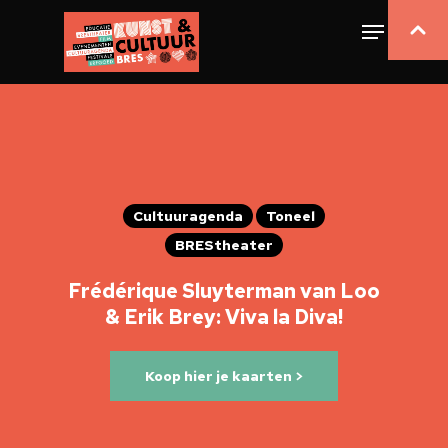
Cultuuragenda
Toneel
BREStheater
Frédérique Sluyterman van Loo
& Erik Brey: Viva la Diva!
Koop hier je kaarten >