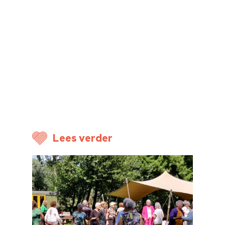
Home
Cultuuragenda
Voor cultuurmake
Cultuur op school
Cultuuraanbieder
Over ons
Lees verder
Nieuwsbrief
Doneren