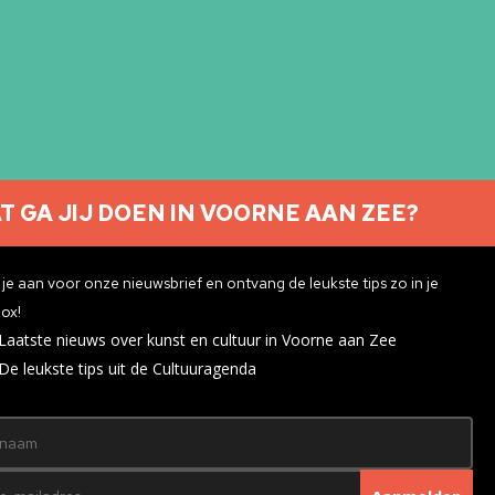
T GA JIJ DOEN IN VOORNE AAN ZEE?
Nieuwsbrief aanmelden
je aan voor onze nieuwsbrief en ontvang de leukste tips zo in je
ox!
Laatste nieuws over kunst en cultuur in Voorne aan Zee
ivacyverklaring
De leukste tips uit de Cultuuragenda