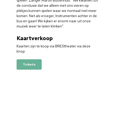
spelen. Zanger Martin Buitenhuis: “We kwamen tot
de conclusie dat we alleen met ons vieren op
plekjes kunnen spelen waar we normaal niet meer
komen. Net als vroeger, Instrumenten achter in de
bus en gaan! We kijken er enorm naar uit onze
muziek weer te laten klinken”.
Kaartverkoop
Kaarten zijn te koop via BREStheater via deze
knop:
Tickets