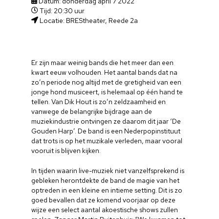
Datum: donderdag april 7 2022
Tijd: 20:30 uur
Locatie: BREStheater, Reede 2a
Er zijn maar weinig bands die het meer dan een
kwart eeuw volhouden. Het aantal bands dat na
zo’n periode nog altijd met de gretigheid van een
jonge hond musiceert, is helemaal op één hand te
tellen. Van Dik Hout is zo’n zeldzaamheid en
vanwege de belangrijke bijdrage aan de
muziekindustrie ontvingen ze daarom dit jaar ‘De
Gouden Harp’. De band is een Nederpopinstituut
dat trots is op het muzikale verleden, maar vooral
vooruit is blijven kijken.
In tijden waarin live-muziek niet vanzelfsprekend is
gebleken herontdekte de band de magie van het
optreden in een kleine en intieme setting. Dit is zo
goed bevallen dat ze komend voorjaar op deze
wijze een select aantal akoestische shows zullen