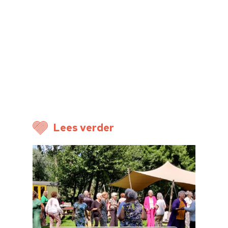
Home
Cultuuragenda
Voor cultuurmake
Cultuur op school
Cultuuraanbieder
Lees verder
Over ons
Nieuwsbrief
Doneren