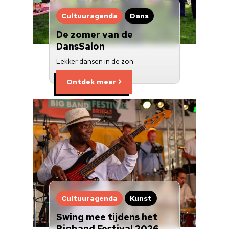
Cultuuragenda
Dans
De zomer van de
DansSalon
Lekker dansen in de zon
Ontdek meer
Cultuuragenda
Kunst
Swing mee tijdens het
Bigband Festival 2026