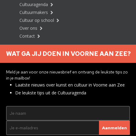
Cultuuragenda
Cultuurmakers
Cultuur op school
Over ons
Contact
WAT GA JIJ DOEN IN VOORNE AAN ZEE?
Nieuwsbrief aanmelden
Meld je aan voor onze nieuwsbrief en ontvang de leukste tips zo
in je mailbox!
Laatste nieuws over kunst en cultuur in Voorne aan Zee
Privacyverklaring
De leukste tips uit de Cultuuragenda
© 2026 Brielle
Met ♥︎ gemaakt:
webdesign