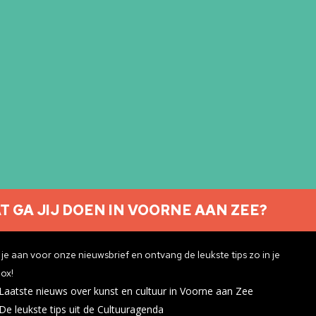
T GA JIJ DOEN IN VOORNE AAN ZEE?
Nieuwsbrief aanmelden
je aan voor onze nieuwsbrief en ontvang de leukste tips zo in je
ox!
Laatste nieuws over kunst en cultuur in Voorne aan Zee
ivacyverklaring
De leukste tips uit de Cultuuragenda