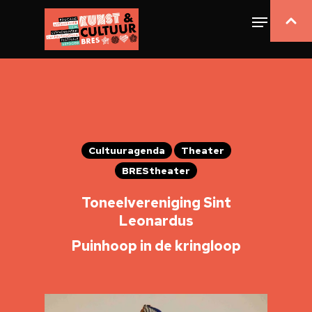
Cultuuragenda
Theater
BREStheater
Toneelvereniging Sint
Leonardus
Puinhoop in de kringloop