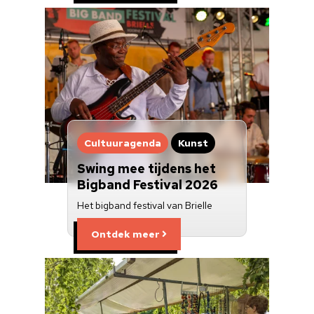
Cultuuragenda
Kunst
Swing mee tijdens het
Bigband Festival 2026
Het bigband festival van Brielle
Ontdek meer