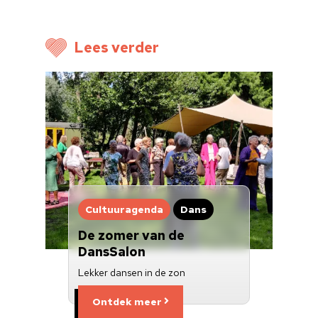
Voor cultuurmake
Lees verder
Cultuur op school
Cultuuraanbieder
Over ons
Nieuwsbrief
Doneren
Cultuuragenda
Dans
De zomer van de
DansSalon
Lekker dansen in de zon
Ontdek meer