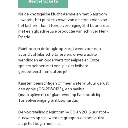
Bestel tickets
Na de knotsgekke klucht Aambeien met Slagroom
– waarbij het publiek zowat van de stoel rolde van
het lachen – komt toneelvereniging Sint Leonardus
met een gloednieuwe productie van schrijver Henk
Roede.
Puinhoop in de kringloop zorgt weer voor een
avond vol hilarische taferelen, onverwachte
wendingen en ouderwets toneelplezier. Onze
spelers hebben met veel plezier keihard
gerepeteerd – en dat zie je!
Kaarten bemachtigen of meer weten? Stuur gerust
een appje (06-21180122), een mailtje
(macks@live.nl) of gluur even op Facebook bij
Toneelvereniging Sint Leonardus.
De voorstelling begint om 14.00 en 20.15 uur stipt –
dus wees op tijd, want de grappen zijn het leukst
als je het begin niet mist!