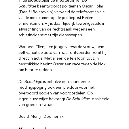
In de bloedstollende theaterthriller
De
Schuldige
beantwoordt politieman Oscar Holm
(Daniël Boissevain) verveeld de telefoontjes die
via de meldkamer op de politiepost Beilen
binnenkomen. Hij is daar tijdelijk tewerkgesteld in
afwachting van de rechtszaak wegens een
schietincident met zijn dienstwapen.
Wanneer Ellen, een jonge verwarde vrouw, hem
belt vanuit de auto van haar ontvoerder, komt hij
direct in actie. Met alleen de telefoon tot zijn
beschikking begint Oscar een race tegen de klok
om haar te redden.
De Schuldige
is behalve een spannende
reddingspoging ook een pleidooi voor het
overboord gooien van vooroordelen. Op
ingenieuze wijze bevraagt
De Schuldige
ons beeld
van goed en kwaad.
Beeld: Merlijn Doomernik