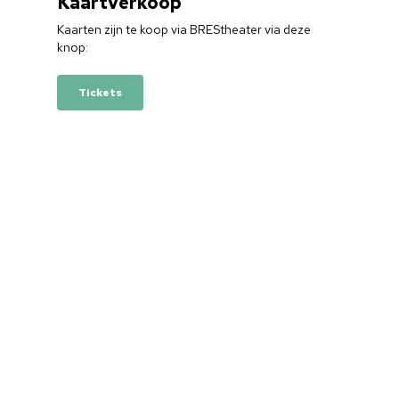
Kaartverkoop
Kaarten zijn te koop via BREStheater via deze
knop:
Tickets
Home
Cultuuragenda
Voor cultuurmake
Cultuur op school
Cultuuraanbieder
Over ons