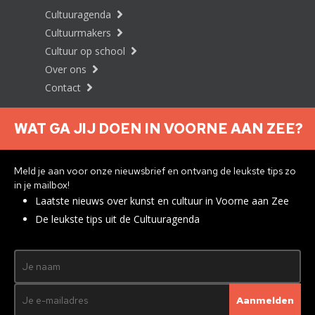
Cultuuragenda
Cultuurmakers
Cultuur op school
Over ons
Contact
WAT GA JIJ DOEN IN VOORNE AAN ZEE?
Nieuwsbrief aanmelden
Meld je aan voor onze nieuwsbrief en ontvang de leukste tips zo
in je mailbox!
Laatste nieuws over kunst en cultuur in Voorne aan Zee
Privacyverklaring
De leukste tips uit de Cultuuragenda
© 2026 Brielle
Met ♥︎ gemaakt:
webdesign