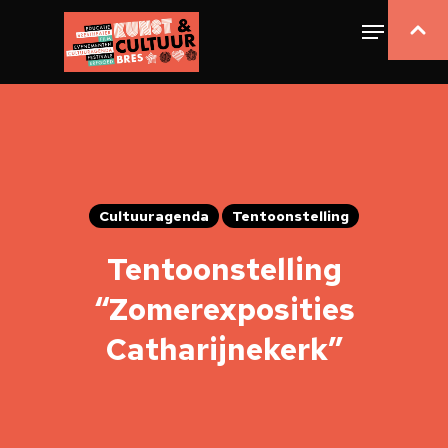
Cultuuragenda
Tentoonstelling
Tentoonstelling
“Zomerexposities
Catharijnekerk”