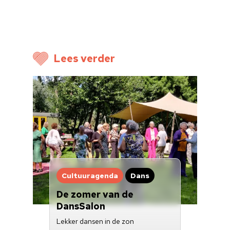
Cultuuragenda
Voor cultuurmake
Cultuur op school
Lees verder
Cultuuraanbieder
Over ons
Nieuwsbrief
Doneren
Cultuuragenda
Dans
De zomer van de
DansSalon
Lekker dansen in de zon