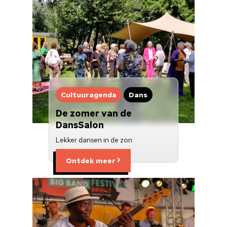
Cultuuragenda
Dans
De zomer van de
DansSalon
Lekker dansen in de zon
Ontdek meer