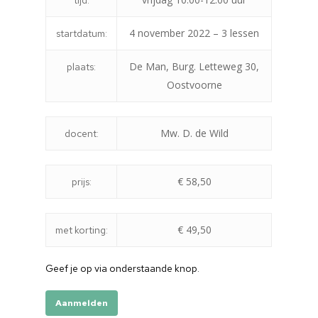
tijd:
4 november 2022 – 3 lessen
startdatum:
De Man, Burg. Letteweg 30,
plaats:
Oostvoorne
Mw. D. de Wild
docent:
€ 58,50
prijs:
€ 49,50
met korting:
Home
Cultuuragenda
Geef je op via onderstaande knop.
Voor cultuurmake
Aanmelden