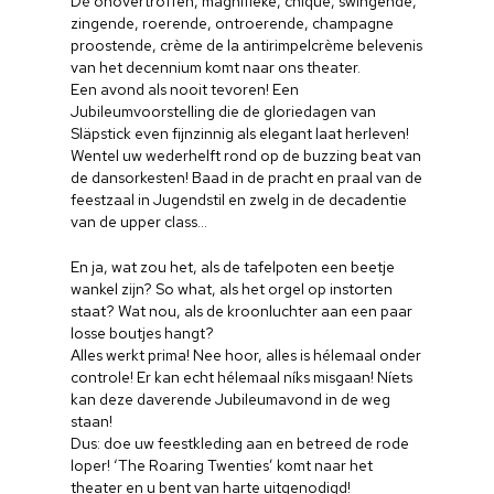
Dé onovertroffen, magnifieke, chique, swingende,
zingende, roerende, ontroerende, champagne
proostende, crème de la antirimpelcrème belevenis
van het decennium komt naar ons theater.
Een avond als nooit tevoren! Een
Jubileumvoorstelling die de gloriedagen van
Släpstick even fijnzinnig als elegant laat herleven!
Wentel uw wederhelft rond op de buzzing beat van
de dansorkesten! Baad in de pracht en praal van de
feestzaal in Jugendstil en zwelg in de decadentie
van de upper class…
En ja, wat zou het, als de tafelpoten een beetje
wankel zijn? So what, als het orgel op instorten
staat? Wat nou, als de kroonluchter aan een paar
losse boutjes hangt?
Alles werkt prima! Nee hoor, alles is hélemaal onder
controle! Er kan echt hélemaal níks misgaan! Níets
kan deze daverende Jubileumavond in de weg
staan!
Dus: doe uw feestkleding aan en betreed de rode
loper! ‘The Roaring Twenties’ komt naar het
theater en u bent van harte uitgenodigd!