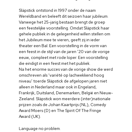
Släpstick ontstond in 1997 onder de naam
Wereldband en beleeft dit seizoen haar jubileum.
Vanwege het 25-jarig bestaan brengt de groep
een feestelijke voorstelling. Omdat Släpstick haar
gehele publiek in de gelegenheid willen stellen om
het Jubileum mee te vieren, geeft zij in ieder
theater een Bal. Een voorstelling in de vorm van
een feest in de stijl van de jaren ’20 van de vorige
eeuw, compleet met rode loper. Een voorstelling
die eindigt in een feest met het publiek.
Na het enorme succes van de vorige show die werd
omschreven als ‘variété op lachwekkend hoog
niveau’ toerde Släpstick de afgelopen jaren niet
alleen in Nederland maar ook in Engeland,
Frankrijk, Duitsland, Denemarken, België en Nieuw-
Zeeland. Släpstick won meerdere (inter)nationale
prijzen zoals de Johan Kaartprijs (NL), Comedy
Award Moers (D) en The Spirit Of The Fringe
Award (UK).
Language no problem.