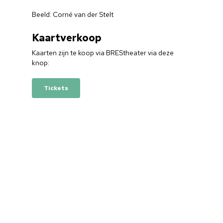
Home
Beeld: Corné van der Stelt
Cultuuragenda
Kaartverkoop
Voor cultuurmake
Kaarten zijn te koop via BREStheater via deze
Cultuur op school
knop:
Cultuuraanbieder
Tickets
Over ons
Nieuwsbrief
Doneren