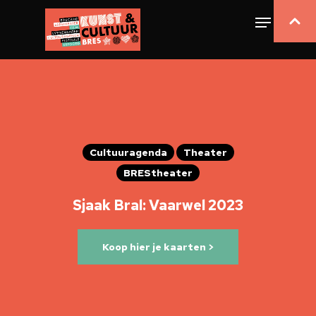
Cultuuragenda
Theater
BREStheater
Sjaak Bral: Vaarwel 2023
Koop hier je kaarten >