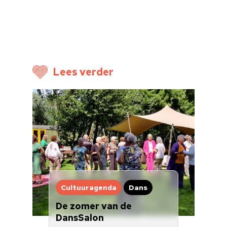
Cultuuragenda
Voor cultuurmake
Cultuur op school
Lees verder
Cultuuraanbieder
Over ons
Nieuwsbrief
Doneren
Cultuuragenda
Dans
De zomer van de
DansSalon