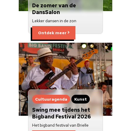
Over ons
De zomer van de
DansSalon
Nieuwsbrief
Lekker dansen in de zon
Doneren
Ontdek meer
Cultuuragenda
Kunst
Swing mee tijdens het
Bigband Festival 2026
Het bigband festival van Brielle