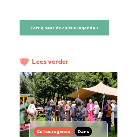
Terug naar de cultuuragenda >
Lees verder
Home
Cultuuragenda
Voor cultuurmake
Cultuur op school
Cultuuraanbieder
Cultuuragenda
Dans