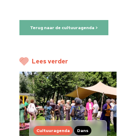
Terug naar de cultuuragenda >
Lees verder
Home
Cultuuragenda
Voor cultuurmake
Cultuur op school
Cultuuraanbieder
Cultuuragenda
Dans