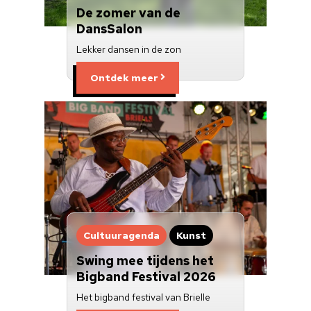
Over ons
De zomer van de
DansSalon
Nieuwsbrief
Lekker dansen in de zon
Doneren
Ontdek meer
Cultuuragenda
Kunst
Swing mee tijdens het
Bigband Festival 2026
Het bigband festival van Brielle