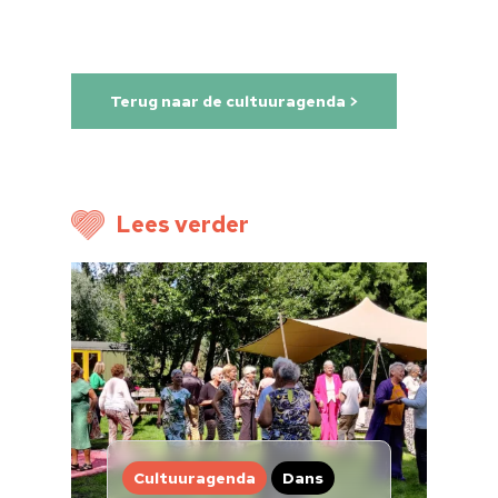
Terug naar de cultuuragenda >
Lees verder
Home
Cultuuragenda
Voor cultuurmake
Cultuur op school
Cultuuraanbieder
Cultuuragenda
Dans