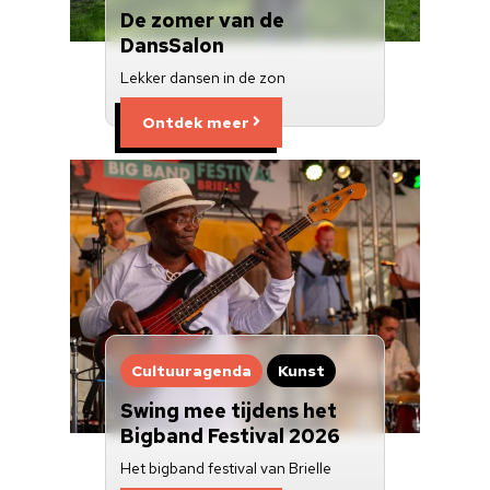
Over ons
De zomer van de
DansSalon
Nieuwsbrief
Lekker dansen in de zon
Doneren
Ontdek meer
Cultuuragenda
Kunst
Swing mee tijdens het
Bigband Festival 2026
Het bigband festival van Brielle