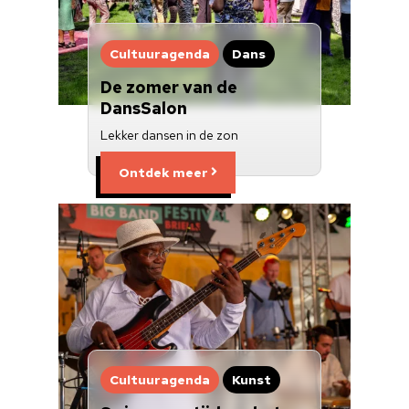
Cultuuragenda
Dans
De zomer van de
DansSalon
Lekker dansen in de zon
Ontdek meer
Cultuuragenda
Kunst