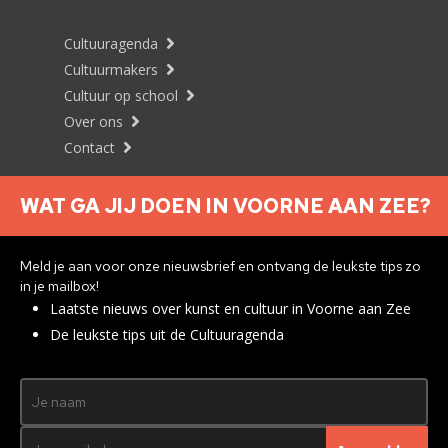
Cultuuragenda
Cultuurmakers
Cultuur op school
Over ons
Contact
WAT GA JIJ DOEN IN VOORNE AAN ZEE?
Nieuwsbrief aanmelden
Meld je aan voor onze nieuwsbrief en ontvang de leukste tips zo
in je mailbox!
Laatste nieuws over kunst en cultuur in Voorne aan Zee
Privacyverklaring
De leukste tips uit de Cultuuragenda