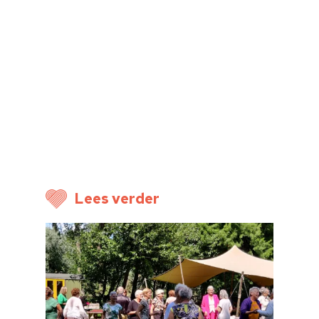
Home
Cultuuragenda
Voor cultuurmake
Cultuur op school
Cultuuraanbieder
Over ons
Lees verder
Nieuwsbrief
Doneren