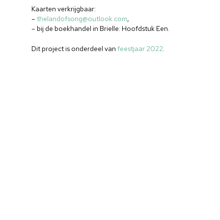
Kaarten verkrijgbaar:
–
thelandofsong@outlook.com
,
– bij de boekhandel in Brielle: Hoofdstuk Een.
Dit project is onderdeel van
feestjaar 2022
.
Home
Cultuuragenda
Voor cultuurmake
Cultuur op school
Cultuuraanbieder
Over ons