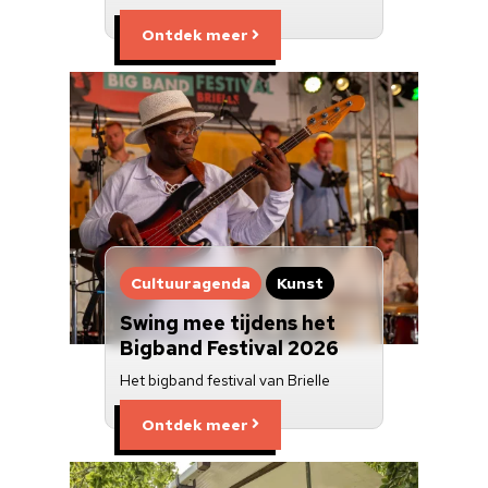
Ontdek meer
Cultuuragenda
Kunst
Swing mee tijdens het
Bigband Festival 2026
Het bigband festival van Brielle
Ontdek meer