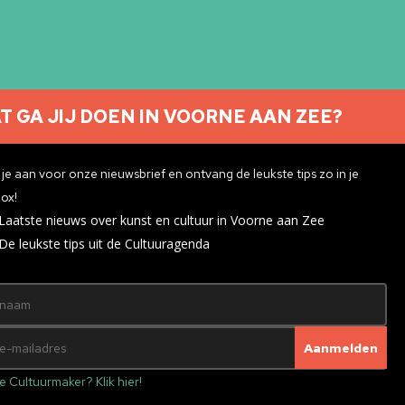
T GA JIJ DOEN IN VOORNE AAN ZEE?
Nieuwsbrief aanmelden
je aan voor onze nieuwsbrief en ontvang de leukste tips zo in je
ox!
Laatste nieuws over kunst en cultuur in Voorne aan Zee
ivacyverklaring
De leukste tips uit de Cultuuragenda
e Cultuurmaker? Klik hier!