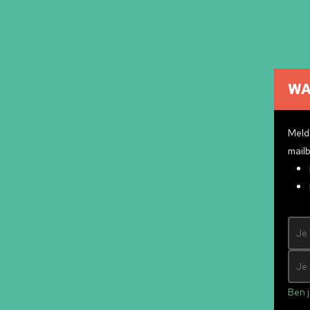
WA
Cultuuragenda
Cultuurmakers
Meld 
Cultuur op school
mailb
Over ons
Pr
Contact
ndly
&
Mad Pack
Ben j