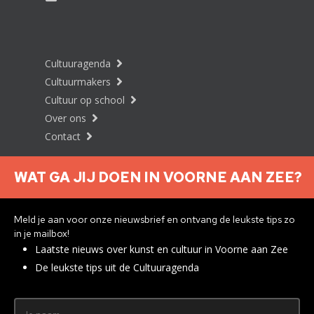
Cultuuragenda
Cultuurmakers
Cultuur op school
Over ons
Contact
WAT GA JIJ DOEN IN VOORNE AAN ZEE?
Nieuwsbrief aanmelden
Meld je aan voor onze nieuwsbrief en ontvang de leukste tips zo
in je mailbox!
Laatste nieuws over kunst en cultuur in Voorne aan Zee
Privacyverklaring
De leukste tips uit de Cultuuragenda