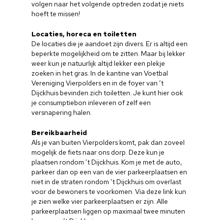
volgen naar het volgende optreden zodat je niets
hoeft te missen!
Locaties, horeca en toiletten
De locaties die je aandoet zijn divers. Er is altijd een
beperkte mogelijkheid om te zitten. Maar bij lekker
weer kun je natuurlijk altijd lekker een plekje
zoeken in het gras. In de kantine van Voetbal
Vereniging Vierpolders en in de foyer van ’t
Dijckhuis bevinden zich toiletten. Je kunt hier ook
Home
je consumptiebon inleveren of zelf een
versnapering halen.
Cultuuragenda
Bereikbaarheid
Als je van buiten Vierpolders komt, pak dan zoveel
Voor cultuurmake
mogelijk de fiets naar ons dorp. Deze kun je
plaatsen rondom ’t Dijckhuis. Kom je met de auto,
Cultuur op school
parkeer dan op een van de vier parkeerplaatsen en
niet in de straten rondom ’t Dijckhuis om overlast
Cultuuraanbieder
voor de bewoners te voorkomen. Via deze link kun
je zien welke vier parkeerplaatsen er zijn. Alle
Over ons
parkeerplaatsen liggen op maximaal twee minuten