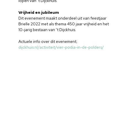
lopen van ’t Dijckhuis.
Nieuwsbrief
Vrijheid en jubileum
Dit evenement maakt onderdeel uit van feestjaar
Doneren
Brielle 2022 met als thema 450 jaar vrijheid en het
10-jarig bestaan van ’t Dijckhuis.
Actuele info over dit evenement;
dijckhuis.nl/activiteit/vier-podia-in-de-polders/