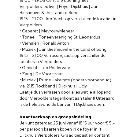
19.00 – 19.05 Centrale opening met
Vierpolderslied live | Foyer Dijckhuis | Jan
Biesheuvel & the Land of Song
19.15 – 21.00 Hoofdacts op verschillende locaties in
Vierpolders:
• Cabaret | MevrouwMeneer
• Toneel | Toneelvereniging St. Leonardus
• Verhalen | Ronald Anton
• Muziek | Jan Biesheuvel & the Land of Song
19.15 – 21.00 Verrassingsacts op verschillende
locaties in Vierpolders:
• Gedicht | Leo Poldervaart
• Zang | De Voorstraat
• Muziek | Rusne Jakaityte (onder voorbehoud)
v.a. 21.15 Rockband | Dijckhuis | Ucly
Laat je dus verrassen door alles wat je al lopend
door Vierpolders tegenkomt aan talent! Uiteraard
is de hele avond de bar van ’t Dijckhuis open.
Kaartverkoop en groepsindeling
Je kunt zaterdag 25 juni vanaf 18.15 uur voor € 5,-
per persoon kaarten kopen in de foyer in ’t
Dijckhuis Vierpolders. Graag gepast en contant