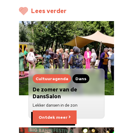
Voor cultuurmake
Lees verder
Cultuur op school
Cultuuraanbieder
Over ons
Nieuwsbrief
Doneren
Cultuuragenda
Dans
De zomer van de
DansSalon
Lekker dansen in de zon
Ontdek meer