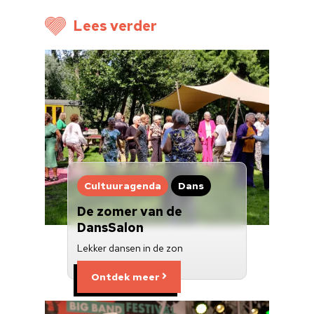
Voor cultuurmake
Lees verder
Cultuur op school
Cultuuraanbieder
Over ons
Nieuwsbrief
Doneren
Cultuuragenda
Dans
De zomer van de
DansSalon
Lekker dansen in de zon
Ontdek meer