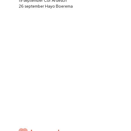
19 september Cor Ardesch
26 september Hayo Boerema
Home
Cultuuragenda