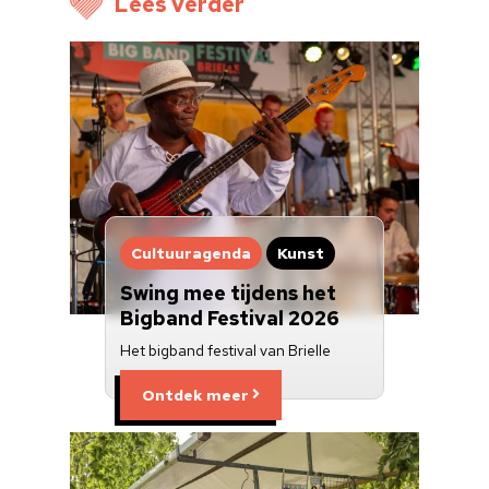
Lees verder
Voor cultuurmake
Cultuur op school
Cultuuraanbieder
Over ons
Nieuwsbrief
Cultuuragenda
Kunst
Doneren
Swing mee tijdens het
Bigband Festival 2026
Het bigband festival van Brielle
Ontdek meer