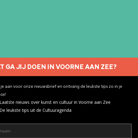
T GA JIJ DOEN IN VOORNE AAN ZEE?
Nieuwsbrief aanmelden
je aan voor onze nieuwsbrief en ontvang de leukste tips zo in je
ox!
Laatste nieuws over kunst en cultuur in Voorne aan Zee
ivacyverklaring
De leukste tips uit de Cultuuragenda